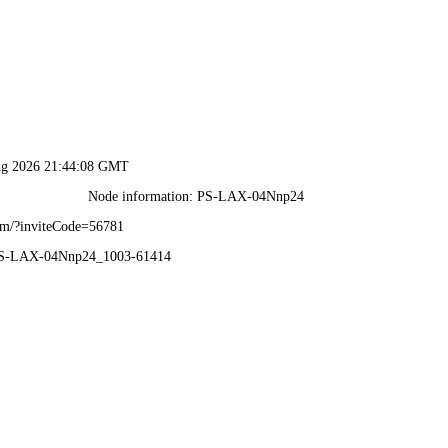
香港六台盒宝典资料大全-全年资料免费大全
关于德润
德润产品
工程案例
新闻资讯
白银南站
【工程概述】