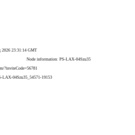
香港六台盒宝典资料大全-全年资料免费大全
关于德润
德润产品
工程案例
新闻资讯
轻型钢构